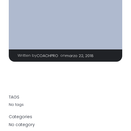
Written by
|
on
COACHPRO
marzo 22, 2018
TAGS
No tags
Categories
No category