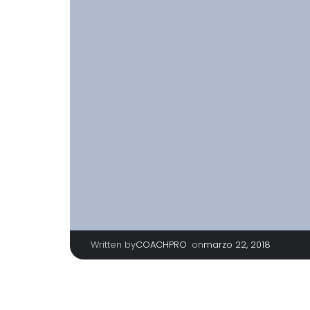
Written by
|
on
COACHPRO
marzo 22, 2018