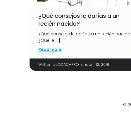
¿Qué consejos le darías a un
recién nacido?
¿Qué consejos le darías a un recién nacido
¿Qué le[…]
Read more
Written by
|
on
COACHPRO
abril 12, 2018
© 2