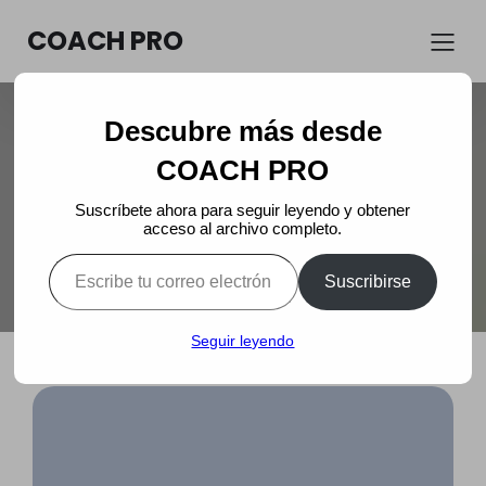
COACH PRO
Descubre más desde
Alcanza tus objetivos con
COACH PRO
sesiones de coaching on line
Suscríbete ahora para seguir leyendo y obtener
acceso al archivo completo.
Escribe tu correo electrónico…
Suscribirse
Seguir leyendo